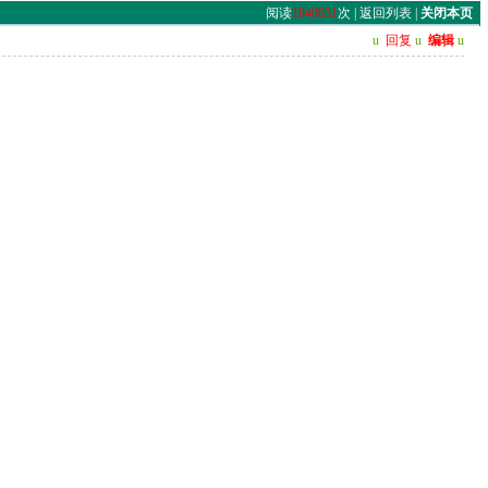
阅读
1840631
次 |
返回列表
|
关闭本页
u
回复
u
编辑
u