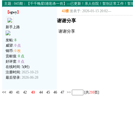
主题 : 045期：【千千晚星I港彩杀一肖】---已更新！亲人住院！暂别正常工作！
42楼
发表于: 2026-01-15 20:02
---
【
sgwy
】
谢谢分享
新手上路
谢谢分享
发帖:
8
威望:
0 点
铜币:
0 枚
贡献值:
0 点
好评度:
0 点
在线时间: 5(时)
注册时间:
2025-10-23
最后登录:
2026-06-28
<<
40
41
42
43
44
45
46
47
>>
[共
210
页]